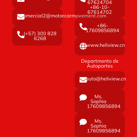
67624704
+86-10-
67614702
Comercial2@motorcarmovement.com
‪+86-
17609856894‬
(+57) 300 828
6268
www.heliview.cn
Departmento de
Autopartes
auto@heliview.cn
Ms.
Sophia
17609856894
Ms.
Sophia
17609856894